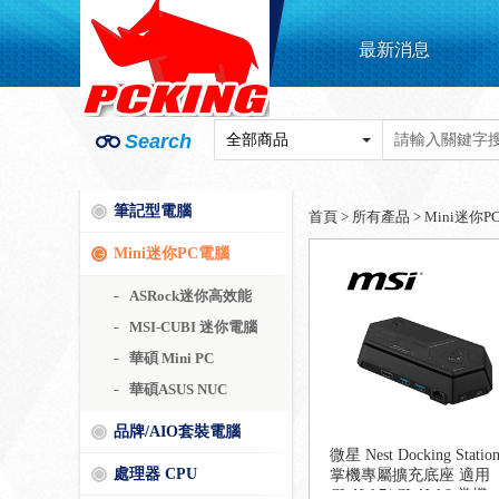
最新消息
Search
筆記型電腦
首頁
>
所有產品
>
Mini迷你P
Mini迷你PC電腦
ASRock迷你高效能
MSI-CUBI 迷你電腦
華碩 Mini PC
華碩ASUS NUC
品牌/AIO套裝電腦
微星 Nest Docking Statio
處理器 CPU
掌機專屬擴充底座 適用
CLAW 7/ CLAW 8 掌機