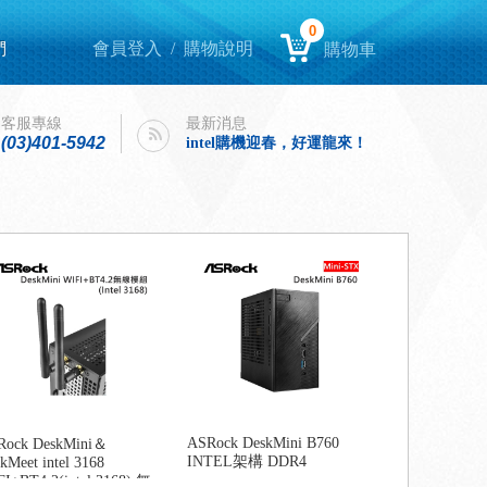
0
們
會員登入
/
購物說明
購物車
Lenovo Yoga book 9i 開箱
客服專線
最新消息
intel購機迎春，好運龍來！
(03)401-5942
Lenovo Yoga book 9i 開箱
intel購機迎春，好運龍來！
ASRock DeskMini B760
Rock DeskMini＆
INTEL架構 DDR4
kMeet intel 3168
I+BT4.2(intel 3168) 無