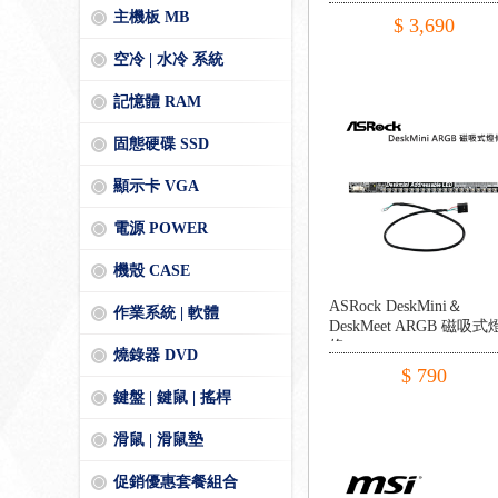
主機板 MB
$ 3,690
空冷 | 水冷 系統
記憶體 RAM
固態硬碟 SSD
顯示卡 VGA
電源 POWER
機殼 CASE
ASRock DeskMini＆
作業系統 | 軟體
DeskMeet ARGB 磁吸式
條
燒錄器 DVD
$ 790
鍵盤 | 鍵鼠 | 搖桿
滑鼠 | 滑鼠墊
促銷優惠套餐組合