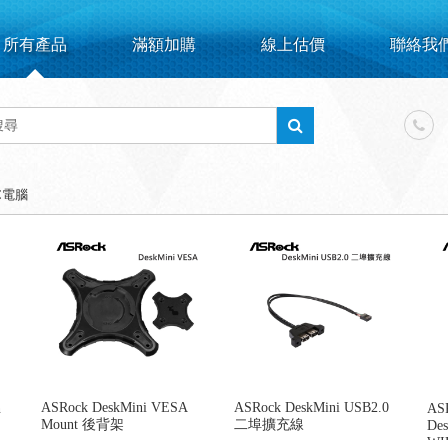
所有產品
滿額加購
線上估價
聯絡我
C電腦
ASRock DeskMini VESA
ASRock DeskMini USB2.0
n
AS
Mount 後背架
二埠擴充線
Des
WIF