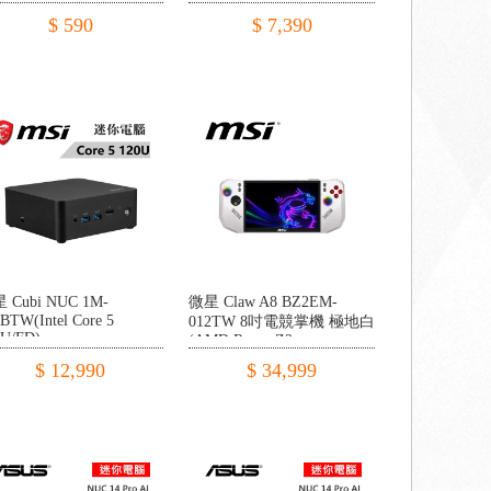
模組
$ 590
$ 7,390
 Cubi NUC 1M-
微星 Claw A8 BZ2EM-
BTW(Intel Core 5
012TW 8吋電競掌機 極地白
0U/FD)
(AMD Ryzen Z2
Extreme/24G LPDDR5/1TB
$ 12,990
$ 34,999
SSD/W11)