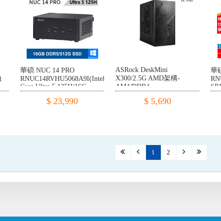
ASRock DeskMini
華碩 NUC 14 PRO
華碩
X300/2.5G AMD架構-
RNUC14RVHU5068A9I(Intel
RN
l
Core Ultra 5 125H/16G
AM4/DDR4
SP1
DDR5/512G PCIE/W11)
22
$ 23,990
$ 5,690
PC
1
2