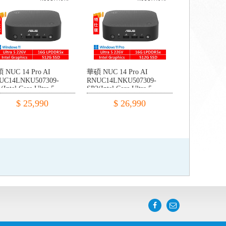
 NUC 14 Pro AI
華碩 NUC 14 Pro AI
UC14LNKU507309-
RNUC14LNKU507309-
(Intel Core Ultra 5
SP2(Intel Core Ultra 5
6V/16G LPDDR5x/512G
226V/16G LPDDR5x/512G
$ 25,990
$ 26,990
IE/W11)
PCIE/W11P)