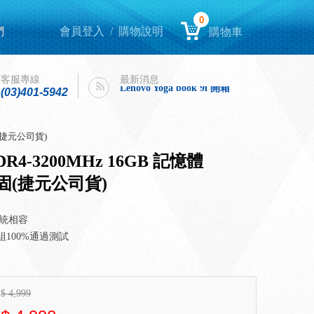
0
們
會員登入
/
購物說明
購物車
Lenovo Yoga book 9i 開箱
intel購機迎春，好運龍來！
客服專線
最新消息
Lenovo Yoga book 9i 開箱
(03)401-5942
intel購機迎春，好運龍來！
固(捷元公司貨)
R4-3200MHz 16GB 記憶體
固(捷元公司貨)
系統相容
組100%通過測試
$
4,999