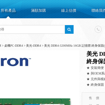
所有產品
滿額加購
線上估價
聯絡我
M
>
桌機PC-DDR4
>
美光-DDR4
>
美光 DDR4-3200MHz 16GB 記憶體 終身保
美光 DD
終身保
★ 安裝簡便
★ 與OEM
★ 元件與模
★ 終身保固
售 價