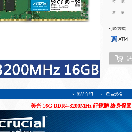
特 價
數 量
付款方式
缺
產品介紹
產品規格
美光 16G DDR4-3200MHz 記憶體 終身保