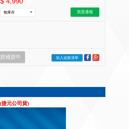
$
4,990
買貴通報
貨補貨中
加入追蹤清單
固(捷元公司貨)