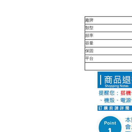
廠牌
類型
頻率
容量
保固
平台